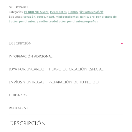
SKU:
PD24-P21
Categorías:
PENDIENTES MINI
,
Pendientes
,
TODOS
,
🩷 PARA MAMÁ 🩷
Etiquetas:
corazón
,
cuore
,
heart
,
mini pendientes
,
minicuore
,
pendientes de
botón
,
pendientes
,
pendientesdebotón
,
pendientespequeños
Descripción
Información adicional
JOYA POR ENCARGO - TIEMPO DE CREACIÓN ESPECIAL
ENVÍOS Y ENTREGAS - PREPARACIÓN DE TU PEDIDO
Cuidados
PACKAGING
Descripción