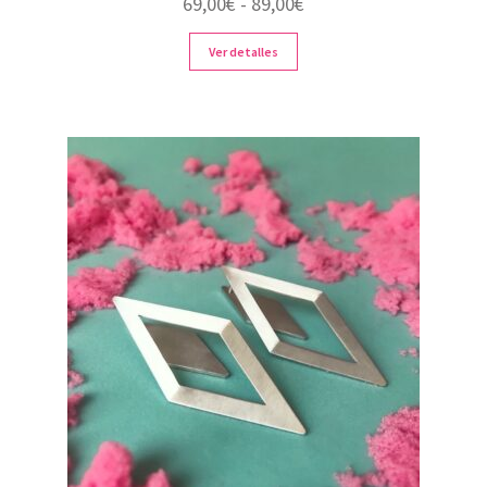
Rango
69,00
€
-
89,00
€
de
Ver detalles
precios:
desde
69,00€
hasta
89,00€