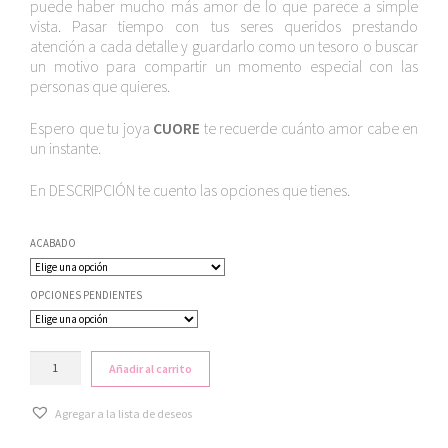
puede haber mucho más amor de lo que parece a simple
desde
vista. Pasar tiempo con tus seres queridos prestando
18,00€
atención a cada detalle y guardarlo como un tesoro o buscar
un motivo para compartir un momento especial con las
hasta
personas que quieres.
35,00€
Espero que tu joya
CUORE
te recuerde cuánto amor cabe en
un instante.
En DESCRIPCIÓN te cuento las opciones que tienes.
ACABADO
OPCIONES PENDIENTES
PENDIENTES
Añadir al carrito
"MINI-
MINI
Agregar a la lista de deseos
CUORE"
cantidad