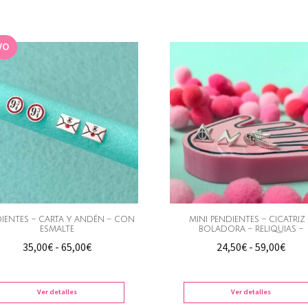
75,0
hast
98,0
VO
IENTES – CARTA Y ANDÉN – CON
MINI PENDIENTES – CICATRIZ 
ESMALTE
BOLADORA – RELIQUIAS –
Rango
Ran
35,00
€
-
65,00
€
24,50
€
-
59,00
€
de
de
precios:
preci
Ver detalles
Ver detalles
desde
desd