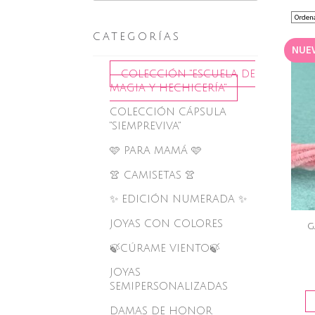
CATEGORÍAS
NUE
COLECCIÓN "ESCUELA DE
MAGIA Y HECHICERÍA"
COLECCIÓN CÁPSULA
"SIEMPREVIVA"
🩷 PARA MAMÁ 🩷
👚 CAMISETAS 👚
✨ EDICIÓN NUMERADA ✨
JOYAS CON COLORES
G
🍃CÚRAME VIENTO🍃
JOYAS
SEMIPERSONALIZADAS
DAMAS DE HONOR