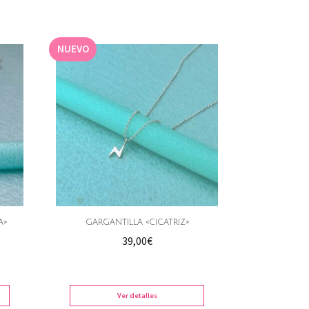
NUEVO
A»
GARGANTILLA «CICATRIZ»
go
39,00
€
os:
e
Ver detalles