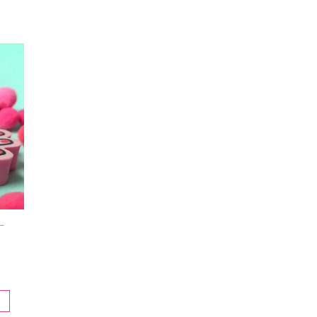
0€
a
0€
–
go
os:
e