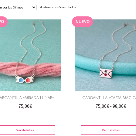
Ordenado
Mostrando los 5 resultados
por
los
VO
NUEVO
últimos
ARGANTILLA «MIRADA LUNAR»
GARGANTILLA «CARTA MÁGIC
Ran
75,00
€
75,00
€
-
98,00
€
de
preci
desd
Ver detalles
Ver detalles