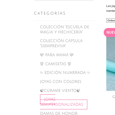
Las jo
nombre
CATEGORÍAS
COLECCIÓN "ESCUELA DE
NUE
MAGIA Y HECHICERÍA"
COLECCIÓN CÁPSULA
"SIEMPREVIVA"
🩷 PARA MAMÁ 🩷
👚 CAMISETAS 👚
✨ EDICIÓN NUMERADA ✨
JOYAS CON COLORES
🍃CÚRAME VIENTO🍃
G
JOYAS
SEMIPERSONALIZADAS
DAMAS DE HONOR