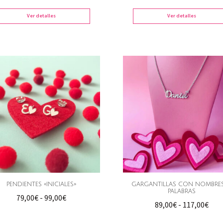
precios:
preci
desde
desd
Ver detalles
Ver detalles
105,00€
50,0
hasta
hast
141,00€
87,0
PENDIENTES «INICIALES»
GARGANTILLAS CON NOMBRE
PALABRAS
Rango
79,00
€
-
99,00
€
Ran
89,00
€
-
117,00
€
de
de
precios: