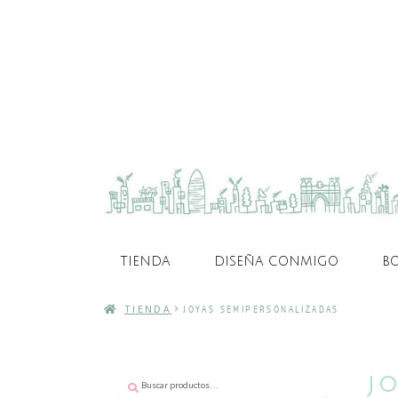
TIENDA
DISEÑA CONMIGO
B
TIENDA
JOYAS SEMIPERSONALIZADAS
Buscar
Buscar
J
por: