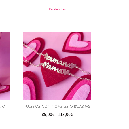
os:
precios:
e
desde
Ver detalles
0€
60,00€
a
hasta
0€
97,00€
S O
PULSERAS CON NOMBRES O PALABRAS
Rango
85,00
€
-
113,00
€
go
de
precios: