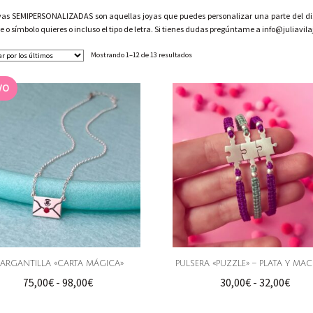
yas SEMIPERSONALIZADAS son aquellas joyas que puedes personalizar una parte del dis
 o símbolo quieres o incluso el tipo de letra. Si tienes dudas pregúntame a info@juliavi
Ordenado
Mostrando 1–12 de 13 resultados
por
los
VO
últimos
ARGANTILLA «CARTA MÁGICA»
PULSERA «PUZZLE» – PLATA Y MA
Rango
Ran
75,00
€
-
98,00
€
30,00
€
-
32,00
€
de
de