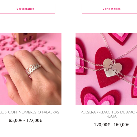
prec
desde
Ver detalles
Ver detalles
des
79,00€
89,0
hasta
has
99,00€
117,
LLOS CON NOMBRES O PALABRAS
PULSERA «PEDACITOS DE AMOR
PLATA
Rango
85,00
€
-
122,00
€
Ra
120,00
€
-
160,00
€
de
de
precios: