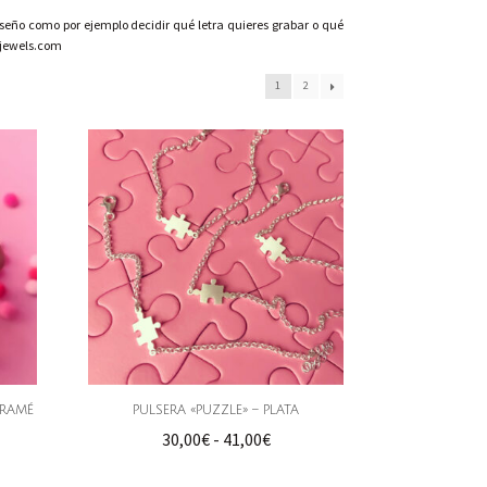
eño como por ejemplo decidir qué letra quieres grabar o qué
lajewels.com
1
2
CRAMÉ
PULSERA «PUZZLE» – PLATA
go
Rango
30,00
€
-
41,00
€
de