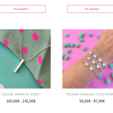
precios:
preci
desde
desd
Ver detalles
Ver detalles
75,00€
30,0
hasta
hast
98,00€
32,0
COLLAR «AMOR AL CUBO»
PULSERA «HUELLAS» CON NOM
Rango
Ran
105,00
€
-
141,00
€
50,00
€
-
87,00
€
de
de