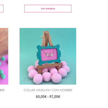
os:
precios:
e
desde
Ver detalles
0€
30,00€
a
hasta
0€
41,00€
BRE
COLLAR «HUELLAS» CON NOMBRE
go
Rango
60,00
€
-
97,00
€
de