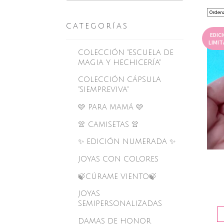
CATEGORÍAS
EDIC
LIMIT
COLECCIÓN "ESCUELA DE
MAGIA Y HECHICERÍA"
COLECCIÓN CÁPSULA
"SIEMPREVIVA"
🩷 PARA MAMÁ 🩷
👚 CAMISETAS 👚
✨ EDICIÓN NUMERADA ✨
JOYAS CON COLORES
🍃CÚRAME VIENTO🍃
JOYAS
SEMIPERSONALIZADAS
DAMAS DE HONOR