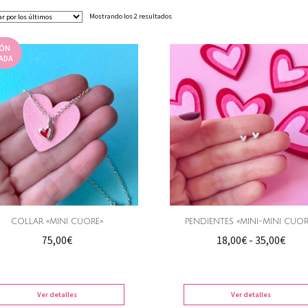
Ordenado
Mostrando los 2 resultados
por
los
IÓN
últimos
ADA
COLLAR «MINI CUORE»
PENDIENTES «MINI-MINI CUOR
Ran
75,00
€
18,00
€
-
35,00
€
de
preci
desd
Ver detalles
Ver detalles