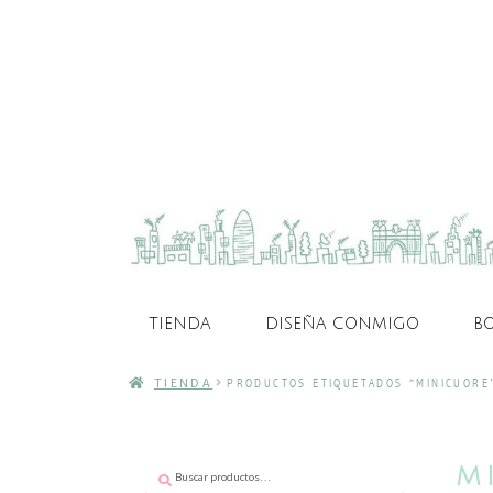
TIENDA
DISEÑA CONMIGO
B
TIENDA
PRODUCTOS ETIQUETADOS “MINICUORE
Buscar
Buscar
M
por: