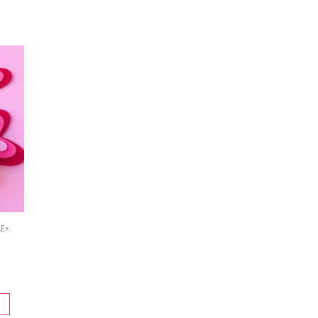
E»
go
os:
e