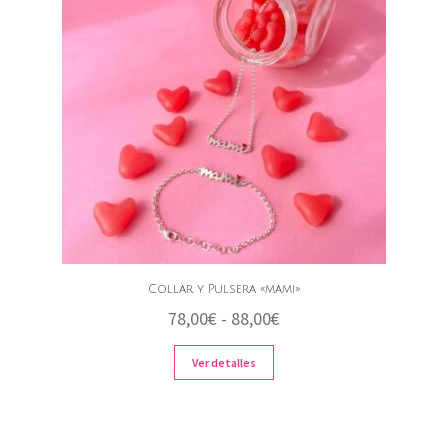
Collar y Pulsera «mami»
Rango
78,00
€
-
88,00
€
de
Ver detalles
precios:
desde
78,00€