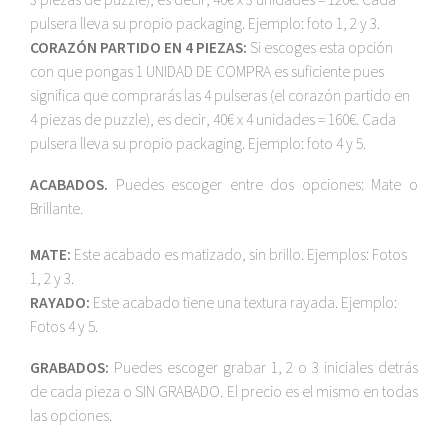
pulsera lleva su propio packaging. Ejemplo: foto 1, 2 y 3.
CORAZÓN PARTIDO EN 4 PIEZAS:
Si escoges esta opción
con que pongas 1 UNIDAD DE COMPRA es suficiente pues
significa que comprarás las 4 pulseras (el corazón partido en
4 piezas de puzzle), es decir, 40€ x 4 unidades = 160€. Cada
pulsera lleva su propio packaging. Ejemplo: foto 4 y 5.
ACABADOS.
Puedes escoger entre dos opciones: Mate o
Brillante.
MATE:
Este acabado es matizado, sin brillo. Ejemplos: Fotos
1, 2 y 3.
RAYADO:
Este acabado tiene una textura rayada. Ejemplo:
Fotos 4 y 5.
GRABADOS:
Puedes escoger grabar 1, 2 o 3 iniciales detrás
de cada pieza o SIN GRABADO. El precio es el mismo en todas
las opciones.