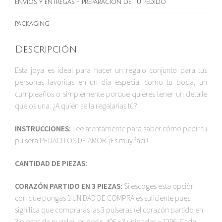
ENVÍOS Y ENTREGAS - PREPARACIÓN DE TU PEDIDO
PACKAGING
Descripción
Esta joya es ideal para hacer un regalo conjunto para tus
personas favoritas en un día especial como tu boda, un
cumpleaños o simplemente porque quieres tener un detalle
que os una. ¿A quién se la regalarías tú?
INSTRUCCIONES:
Lee atentamente para saber cómo pedir tu
pulsera PEDACITOS DE AMOR. ¡Es muy fácil!
CANTIDAD DE PIEZAS:
CORAZÓN PARTIDO EN 3 PIEZAS:
Si escoges esta opción
con que pongas 1 UNIDAD DE COMPRA es suficiente pues
significa que comprarás las 3 pulseras (el corazón partido en
3 piezas de puzzle), es decir, 40€ x 3 unidades = 120€. Cada