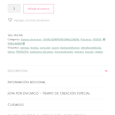
PULSERA
Añadir al carrito
"PEDACITOS
DE
Agregar a la lista de deseos
AMOR"
-
PLATA
cantidad
SKU:
P05-P20
Categorías:
Damas de honor
,
JOYAS SEMIPERSONALIZADAS
,
Pulseras
,
TODOS
,
🩷
PARA MAMÁ 🩷
Etiquetas:
amigas
,
bodas
,
corazón
,
cuore
,
damasdehonor
,
detallesdeboda
,
letras
,
PEDACITO
,
pedacitos de amor
,
personalizado
,
pulsera
,
puzzle
,
regalo
Descripción
Información adicional
JOYA POR ENCARGO - TIEMPO DE CREACIÓN ESPECIAL
Cuidados