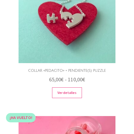
COLLAR «PEDACITO» + PENDIENTE(S) PUZZLE
Rango
65,00
€
-
110,00
€
de
Ver detalles
precios:
desde
65,00€
¡HA VUELTO!
hasta
110,00€