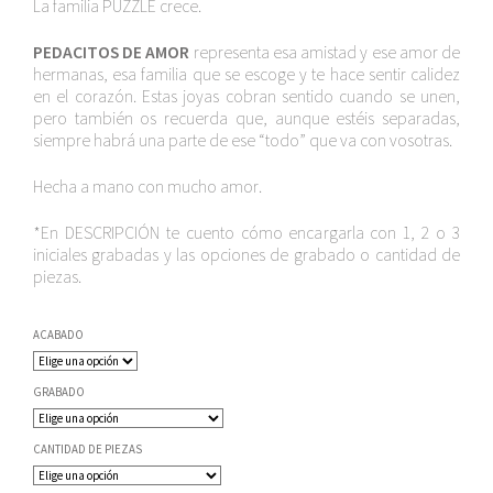
La familia PUZZLE crece.
precios:
desde
PEDACITOS DE AMOR
representa esa amistad y ese amor de
120,00€
hermanas, esa familia que se escoge y te hace sentir calidez
en el corazón. Estas joyas cobran sentido cuando se unen,
hasta
pero también os recuerda que, aunque estéis separadas,
160,00€
siempre habrá una parte de ese “todo” que va con vosotras.
Hecha a mano con mucho amor.
*En DESCRIPCIÓN te cuento cómo encargarla con 1, 2 o 3
iniciales grabadas y las opciones de grabado o cantidad de
piezas.
ACABADO
GRABADO
CANTIDAD DE PIEZAS