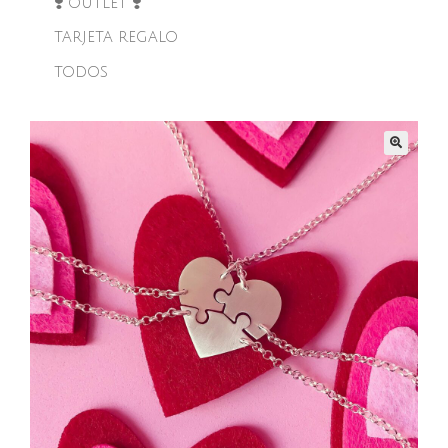
❣️ OUTLET ❣️
TARJETA REGALO
TODOS
🔍