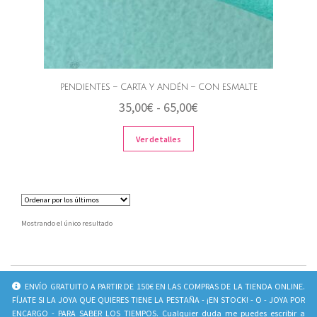
PENDIENTES – CARTA Y ANDÉN – CON ESMALTE
Rango
35,00
€
-
65,00
€
de
Ver detalles
precios:
desde
35,00€
hasta
Mostrando el único resultado
65,00€
INFO
SOCIAL
ENVÍO GRATUITO A PARTIR DE 150€ EN LAS COMPRAS DE LA TIENDA ONLINE.
FÍJATE SI LA JOYA QUE QUIERES TIENE LA PESTAÑA - ¡EN STOCK! - O - JOYA POR
CONTACTO
Juliavila_jewels
ENCARGO - PARA SABER LOS TIEMPOS. Cualquier duda me puedes escribir a