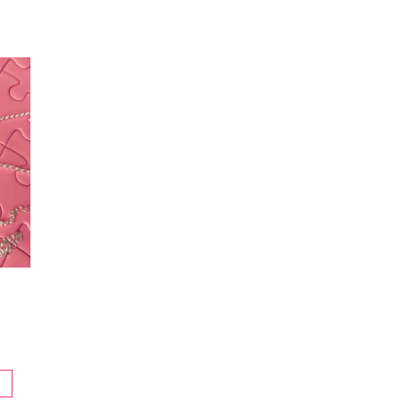
go
os:
e