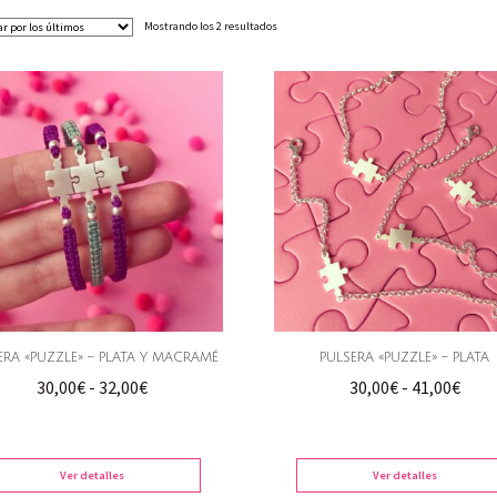
Ordenado
Mostrando los 2 resultados
por
los
últimos
ERA «PUZZLE» – PLATA Y MACRAMÉ
PULSERA «PUZZLE» – PLATA
Rango
Ran
30,00
€
-
32,00
€
30,00
€
-
41,00
€
de
de
precios:
preci
desde
desd
Ver detalles
Ver detalles