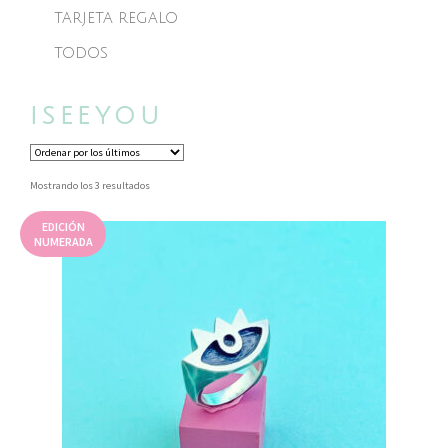
TARJETA REGALO
TODOS
ISEEYOU
Ordenado
Mostrando los 3 resultados
por
los
EDICIÓN
últimos
NUMERADA