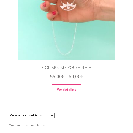
COLLAR «I SEE YOU» – PLATA
Rango
55,00
€
-
60,00
€
de
Ver detalles
precios:
desde
55,00€
hasta
Ordenado
Mostrando los 3 resultados
60,00€
por