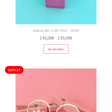
ANILLO BIG «I SEE YOU» – PLATA
Rango
145,00
€
-
155,00
€
de
Ver detalles
precios:
desde
145,00€
OUTLET
hasta
155,00€