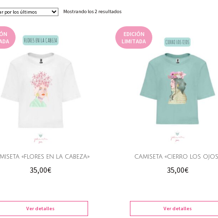
Ordenado
Mostrando los 2 resultados
por
los
IÓN
EDICIÓN
últimos
ADA
LIMITADA
MISETA «FLORES EN LA CABEZA»
CAMISETA «CIERRO LOS OJOS
35,00
€
35,00
€
Ver detalles
Ver detalles