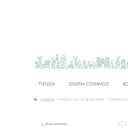
TIENDA
DISEÑA CONMIGO
B
TIENDA
PRODUCTOS ETIQUETADOS “CIERROLOS
Buscar
Buscar
C
por: