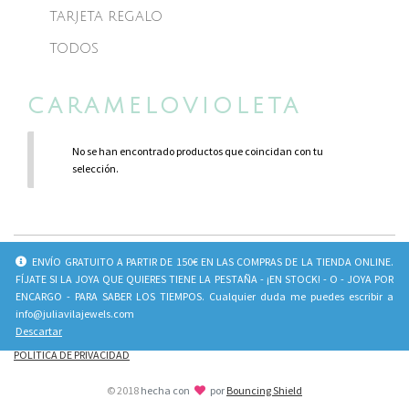
TARJETA REGALO
TODOS
CARAMELOVIOLETA
No se han encontrado productos que coincidan con tu
selección.
INFO
SOCIAL
ENVÍO GRATUITO A PARTIR DE 150€ EN LAS COMPRAS DE LA TIENDA ONLINE.
FÍJATE SI LA JOYA QUE QUIERES TIENE LA PESTAÑA - ¡EN STOCK! - O - JOYA POR
CONTACTO
Juliavila_jewels
ENCARGO - PARA SABER LOS TIEMPOS. Cualquier duda me puedes escribir a
PREGUNTAS FRECUENTES
Julia Vila Jewels
info@juliavilajewels.com
POLÍTICA DE ENVÍOS Y
Descartar
DEVOLUCIONES
POLÍTICA DE PRIVACIDAD
© 2018
hecha con
por
Bouncing Shield