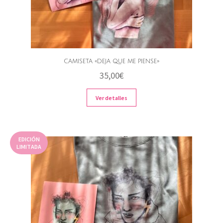
CAMISETA «DEJA QUE ME PIENSE»
35,00
€
Ver detalles
EDICIÓN
LIMITADA