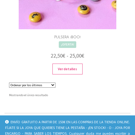
PULSERA ¡BOO!
¡OFERTA!
Rango
22,50
€
-
25,00
€
de
Ver detalles
precios:
desde
22,50€
Mostrando el único resultado
hasta
25,00€
INFO
SOCIAL
ENVÍO GRATUITO A PARTIR DE 150€ EN LAS COMPRAS DE LA TIENDA ONLINE.
FÍJATE SI LA JOYA QUE QUIERES TIENE LA PESTAÑA - ¡EN STOCK! - O - JOYA POR
CONTACTO
Juliavila_jewels
ENCARGO - PARA SABER LOS TIEMPOS. Cualquier duda me puedes escribir a