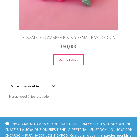
BRAZALETE «CAVIAR» – PLATA Y ESMALTE VERDE GUA
360,00
€
Ver detalles
Mostrando el único resultado
INFO
SOCIAL
ENVÍO GRATUITO A PARTIR DE 150€ EN LAS COMPRAS DE LA TIENDA ONLINE.
FÍJATE SI LA JOYA QUE QUIERES TIENE LA PESTAÑA - ¡EN STOCK! - O - JOYA POR
CONTACTO
Juliavila_jewels
ENCARGO - PARA SABER LOS TIEMPOS. Cualquier duda me puedes escribir a